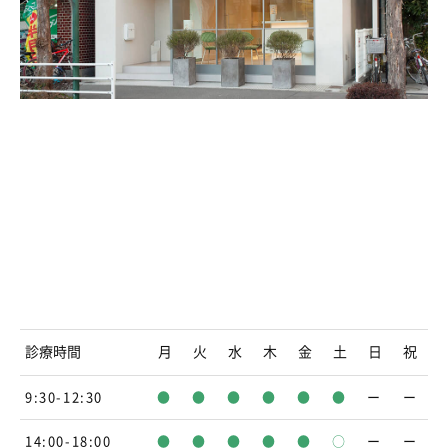
診療時間
月
火
水
木
金
土
日
祝
9:30-12:30
●
●
●
●
●
●
ー
ー
14:00-18:00
●
●
●
●
●
○
ー
ー