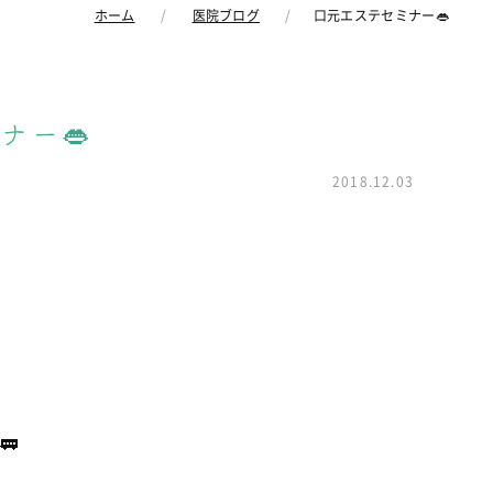
ホーム
医院ブログ
口元エステセミナー👄
ナー👄
2018.12.03
🚃