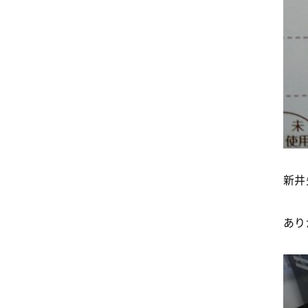
新井
ありが