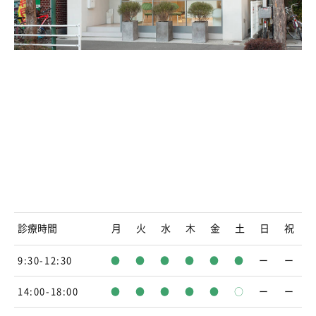
診療時間
月
火
水
木
金
土
日
祝
9:30-12:30
●
●
●
●
●
●
ー
ー
14:00-18:00
●
●
●
●
●
○
ー
ー