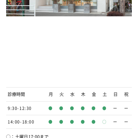
診療時間
月
火
水
木
金
土
日
祝
9:30-12:30
●
●
●
●
●
●
ー
ー
14:00-18:00
●
●
●
●
●
○
ー
ー
◯：土曜日17:00まで