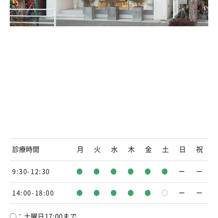
診療時間
月
火
水
木
金
土
日
祝
9:30-12:30
●
●
●
●
●
●
ー
ー
14:00-18:00
●
●
●
●
●
○
ー
ー
◯：土曜日17:00まで