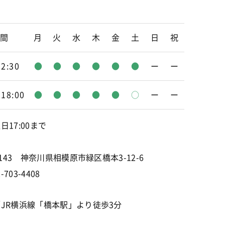
時間
月
火
水
木
金
土
日
祝
12:30
●
●
●
●
●
●
ー
ー
-18:00
●
●
●
●
●
○
ー
ー
日17:00まで
0143 神奈川県相模原市緑区橋本3-12-6
-703-4408
JR横浜線「橋本駅」より徒歩3分